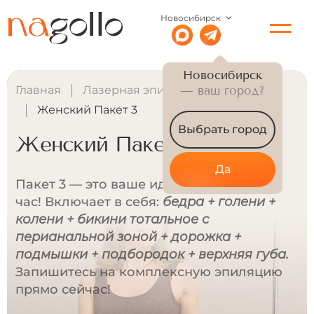
Новосибирск
Новосибирск
Главная
Лазерная эпиляция для женщин
— ваш город?
Женский Пакет 3
Выбрать город
Женский Пакет 3
Да
Пакет 3 — это ваше идеальное тело за 1
час! Включает в себя:
бедра + голени +
колени + бикини тотальное с
перианальной зоной + дорожка +
подмышки + подбородок + верхняя губа.
Запишитесь на комплексную эпиляцию
прямо сейчас!