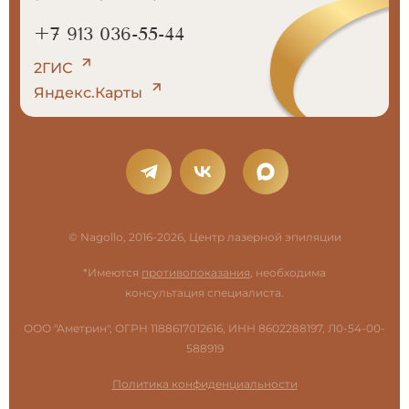
+7 913 036-55-44
2ГИС
Яндекс.Карты
© Nagollo, 2016-2026, Центр лазерной эпиляции
*Имеются
противопоказания
, необходима
консультация специалиста.
ООО "Аметрин", ОГРН 1188617012616, ИНН 8602288197, Л0-54-00-
588919
Политика конфиденциальности