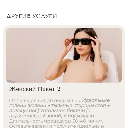
ДРУГИЕ УСЛУГИ
Женский Пакет 2
От пальцев ног до подмышек.
Идеальные
голени (колени + тыльные стороны стоп +
пальцы ног), тотальное бикини (с
перианальной зоной) и подмышки.
Длительность процедуры 30-40 минут.
Оставьте заявку и получите идеальный