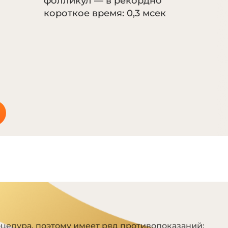
фолликул — в рекордно
короткое время: 0,3 мсек
Я
цедура, поэтому имеет ряд противопоказаний: