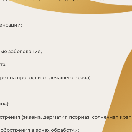
енсации;
ые заболевания;
та;
рет на прогревы от лечащего врача);
ца);
трения (экзема, дерматит, псориаз, солнечная крап
обострения в зонах обработки;