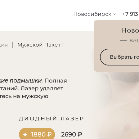
Новосибирск
+7 913
Ново
— ва
ция
Мужской Пакет 1
1
Выбрать г
дкие подмышки.
Полная
станий. Лазер удаляет
тесь на мужскую
Р
ДИОДНЫЙ ЛАЗЕР
1880 ₽
2690 ₽