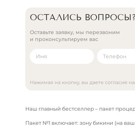
ОСТАЛИСЬ ВОПРОСЫ
Оставьте заявку, мы перезвоним
и проконсультируем вас
Нажимая на кнопку, вы даете согласие н
A
l
t
Наш главный бестселлер – пакет процед
e
r
Пакет №1 включает: зону бикини (на ваш
n
a