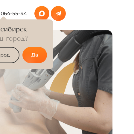
 064-55-44
сибирск
ш город?
ород
Да