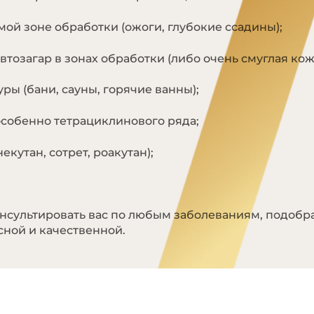
ой зоне обработки (ожоги, глубокие ссадины);
тозагар в зонах обработки (либо очень смуглая кож
ы (бани, сауны, горячие ванны);
собенно тетрациклинового ряда;
кутан, сотрет, роакутан);
нсультировать вас по любым заболеваниям, подобр
сной и качественной.