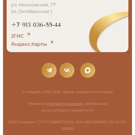
ул. Московская, 77
(м. Октябрьская )
+7 913 036-55-44
2ГИС
Яндекс.Карты
© Nagollo, 2016-2026, Центр лазерной эпиляции
*Имеются
противопоказания
, необходима
консультация специалиста.
ООО "Аметрин", ОГРН 1188617012616, ИНН 8602288197, Л0-54-00-
588919