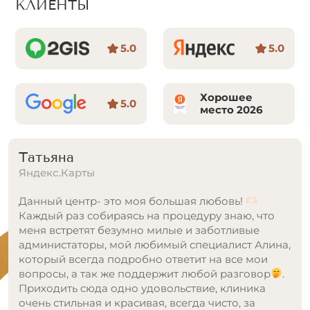
КЛИЕНТЫ
5.0
5.0
Хорошее
5.0
место 2026
Аня С.
Яндекс.Карты
Я просто в восторге от клиники Nagollo! Это не
просто место для эпиляции, а настоящий клад
красоты и комфорта. Интерьер очень красивый и
приятный, чувствуется, что здесь заботятся о
каждом клиенте. Мастера беспокоятся о твоем
удобстве и делают все возможное, чтобы
процедура прошла максимально комфортно.
Моя любовь это Евгения! Она просто