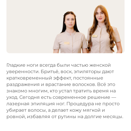
l
t
e
r
n
a
t
i
v
e
Гладкие ноги всегда были частью женской
:
уверенности. Бритьё, воск, эпиляторы дают
кратковременный эффект, постоянные
раздражения и врастание волосков. Всё это
знакомо многим, кто устал тратить время на
уход. Сегодня есть современное решение —
лазерная эпиляция ног. Процедура не просто
убирает волосы, а делает кожу мягкой и
ровной, избавляя от рутины на долгие месяцы.