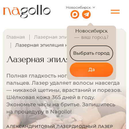
Новосибирск
Новосибирск
Главная
Лазерная эпиляция для женщин
— ваш город?
Лазерная эпиляция ног
Выбрать город
Лазерная эпиляция ног
Да
Полная гладкость ног от бёдер до
пальцев. Лазер удаляет волосы навсегда
— никакой щетины, врастаний и порезов.
Шёлковая кожа 365 дней в году.
Экономьте часы на бритье. Запишитесь
на процедуру в Nagollo!
АЛЕКСАНДРИТОВЫЙ ЛАЗЕР
ДИОДНЫЙ ЛАЗЕР