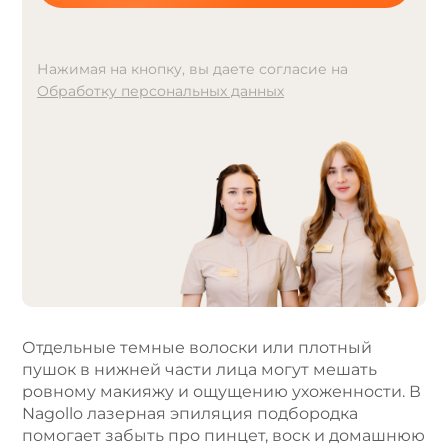
Нажимая на кнопку, вы даете согласие на
Обработку персональных данных
A
l
t
e
r
n
a
t
i
v
e
Отдельные темные волоски или плотный
:
пушок в нижней части лица могут мешать
ровному макияжу и ощущению ухоженности. В
Nagollo лазерная эпиляция подбородка
помогает забыть про пинцет, воск и домашнюю