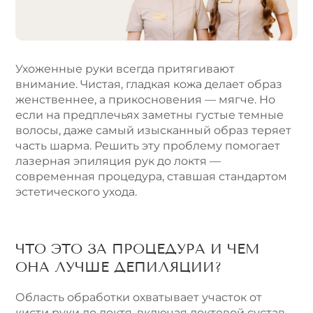
t
i
v
e
Ухоженные руки всегда притягивают
:
внимание. Чистая, гладкая кожа делает образ
женственнее, а прикосновения — мягче. Но
если на предплечьях заметны густые темные
волосы, даже самый изысканный образ теряет
часть шарма. Решить эту проблему помогает
лазерная эпиляция рук до локтя —
современная процедура, ставшая стандартом
эстетического ухода.
ЧТО ЭТО ЗА ПРОЦЕДУРА И ЧЕМ
ОНА ЛУЧШЕ ДЕПИЛЯЦИИ?
Область обработки охватывает участок от
кисти руки до локтя, включая локтевой сустав.