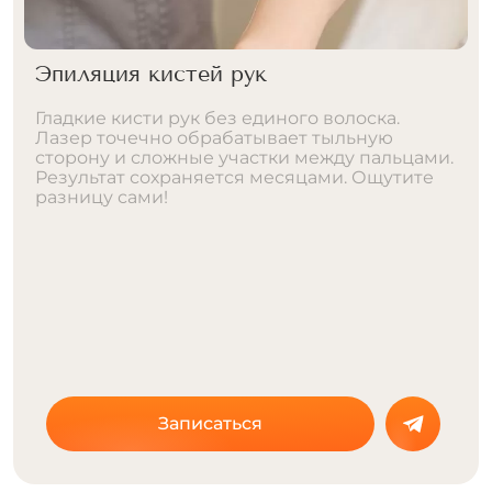
Эпиляция пальцев рук
Пальцы рук достойны внимания. Лазер
удаляет волоски навсегда — никаких
пинцетов и постоянного контроля.
Аккуратный результат, который радует
каждый день. Запишитесь на процедуру
прямо сейчас!
ДИОДНЫЙ
590 ₽
410 ₽
Записаться