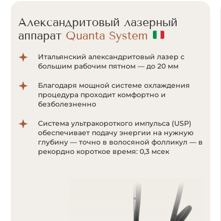
Александритовый лазерный
аппарат
Cunosure Apogee+
Отсутствие болевых ощущений за счет
мощной системы охлаждения Zimmer;
Система ультракороткого импульса
позволяет воздействовать на волоски даже
с минимальным количеством пигмента
меланина;