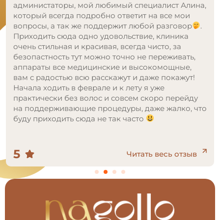
приятный, чувствуется, что здесь заботятся о
каждом клиенте. Мастера беспокоятся о твоем
удобстве и делают все возможное, чтобы
процедура прошла максимально комфортно.
Моя любовь это Евгения! Она просто
волшебница, настоящий профессионал своего
дела. Всегда внимательно выслушает, ответит на
любые вопросы и сделает процедуру
максимально безболезненной. Записавшись
сюда, ни разу не пожалела. Nagollo - это любовь с
первого посещения!
5
Читать весь отзыв