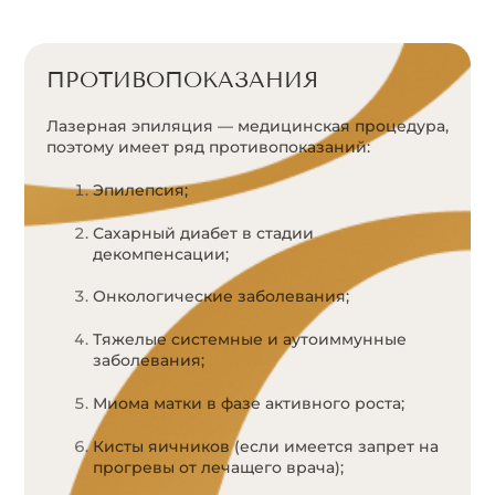
ПРОТИВОПОКАЗАНИЯ
Лазерная эпиляция — медицинская процедура,
поэтому имеет ряд противопоказаний:
Эпилепсия;
Сахарный диабет в стадии
декомпенсации;
Онкологические заболевания;
Тяжелые системные и аутоиммунные
заболевания;
Миома матки в фазе активного роста;
Кисты яичников (если имеется запрет на
прогревы от лечащего врача);