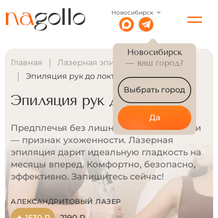
Новосибирск
Новосибирск
Главная
Лазерная эпиляция для женщин
— ваш город?
Эпиляция рук до локтя
Выбрать город
Эпиляция рук до локтя
Да
Предплечья без лишней растительности
— признак ухоженности. Лазерная
эпиляция дарит идеальную гладкость на
месяцы вперед. Комфортно, безопасно,
эффективно. Запишитесь сейчас!
АЛЕКСАНДРИТОВЫЙ ЛАЗЕР
1530 ₽
2190 ₽