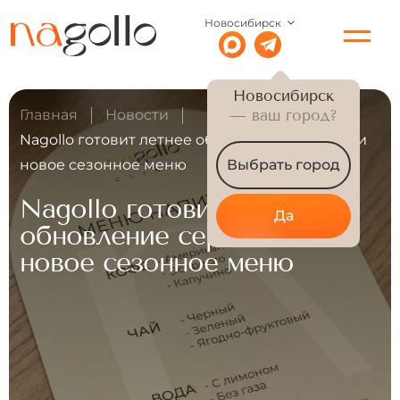
Новосибирск
Новосибирск
Главная
Новости
— ваш город?
Nagollo готовит летнее обновление сервиса и
новое сезонное меню
Выбрать город
Nagollo готовит летнее
Да
обновление сервиса и
новое сезонное меню