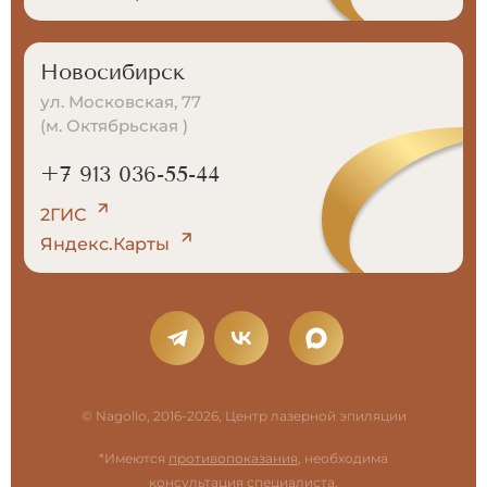
Новосибирск
ул. Московская, 77
(м. Октябрьская )
+7 913 036-55-44
2ГИС
Яндекс.Карты
© Nagollo, 2016-2026, Центр лазерной эпиляции
*Имеются
противопоказания
, необходима
консультация специалиста.