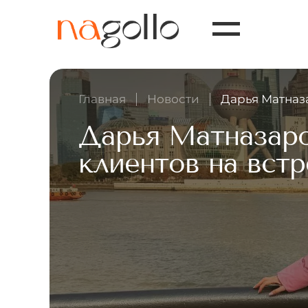
Главная
Новости
Дарья Матназа
Дарья Матназаро
клиентов на встр