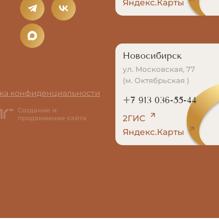
Яндекс.Карты
Новосибирск
ул. Московская, 77
(м. Октябрьская )
ка конфиденциальности
+7 913 036-55-44
Создание и
2ГИС
продвижение сайта
Яндекс.Карты