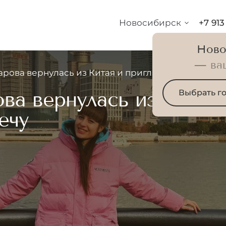
Новосибирск
+7 913
Ново
— ва
рова вернулась из Китая и приглашает клиентов 
ва вернулась из Китая
Выбрать г
ечу