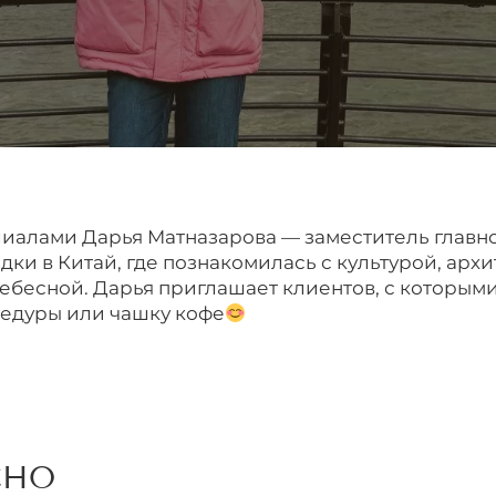
алами Дарья Матназарова — заместитель главно
дки в Китай, где познакомилась с культурой, арх
бесной. Дарья приглашает клиентов, с которыми
цедуры или чашку кофе
СНО