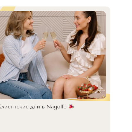
С Днё
Клиентские дни в Nagollo