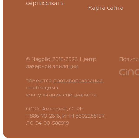
сертификаты
Карта сайта
© Nagollo, 2016-2026, Центр
Полити
лазерной эпиляции
*Имеются
противопоказания
,
необходима
консультация специалиста.
ООО "Аметрин", ОГРН
1188617012616, ИНН 8602288197,
Л0-54-00-588919