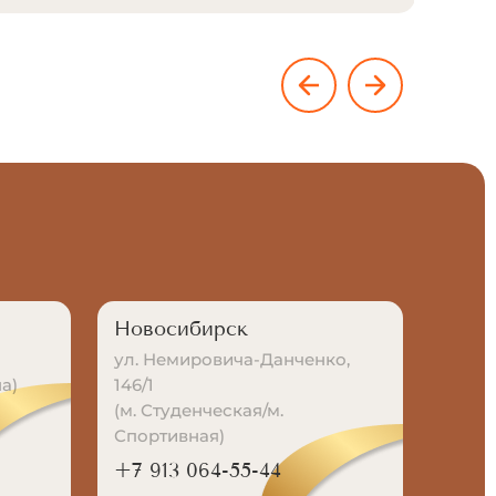
Новосибирск
ул. Немировича-Данченко,
а)
146/1
(м. Студенческая/м.
Спортивная)
+7 913 064-55-44