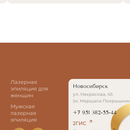
Лазерная
Новосибирск
эпиляция для
ул. Некрасова, 45
женщин
(м. Маршала Покрышкин
Мужская
+7 951 382-55-44
лазерная
эпиляция
2ГИС