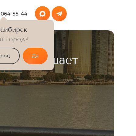
 064-55-44
сибирск
ш город?
на встречу
 и приглашает
ород
Да