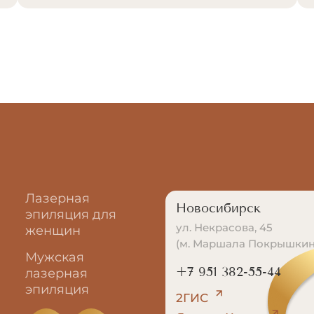
Лазерная
Новосибирск
эпиляция для
ул. Некрасова, 45
женщин
(м. Маршала Покрышкин
Мужская
+7 951 382-55-44
лазерная
эпиляция
2ГИС