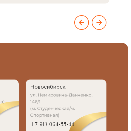
Новосибирск
ул. Немировича-Данченко,
а)
146/1
(м. Студенческая/м.
Спортивная)
+7 913 064-55-44