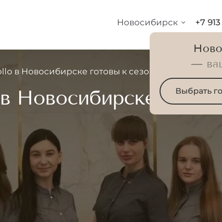
Новосибирск
+7 913
Ново
— ва
llo в Новосибирске готовы к сезону и новым кли
 в Новосибирске готовы
Выбрать г