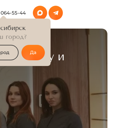
 064-55-44
сибирск
ш город?
ентам
 к сезону и
ород
Да