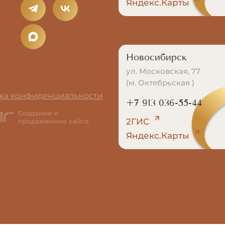
Яндекс.Карты
Новосибирск
ул. Московская, 77
(м. Октябрьская )
ка конфиденциальности
+7 913 036-55-44
Создание и
2ГИС
продвижение сайта
Яндекс.Карты