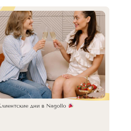
С Днё
Клиентские дни в Nagollo