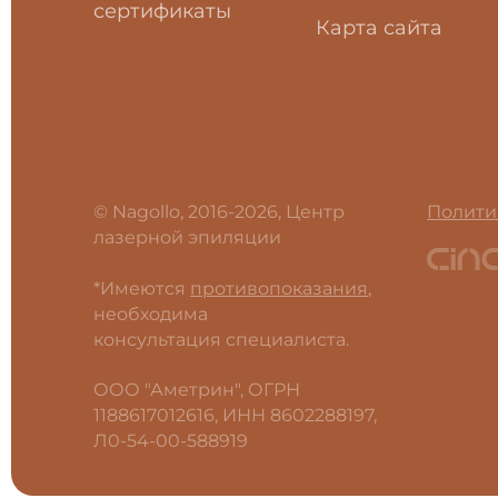
сертификаты
Карта сайта
© Nagollo, 2016-2026, Центр
Полити
лазерной эпиляции
*Имеются
противопоказания
,
необходима
консультация специалиста.
ООО "Аметрин", ОГРН
1188617012616, ИНН 8602288197,
Л0-54-00-588919