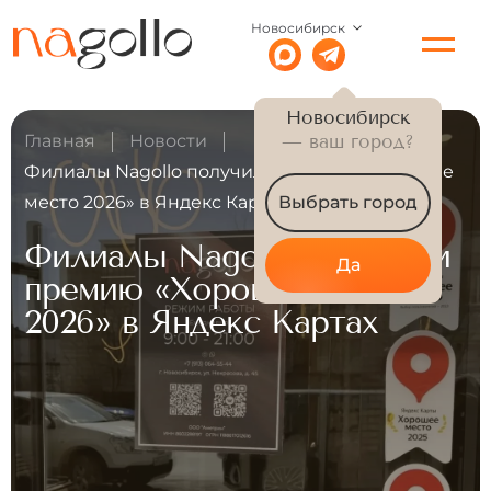
Новосибирск
Новосибирск
Главная
Новости
— ваш город?
Филиалы Nagollo получили премию «Хорошее
место 2026» в Яндекс Картах
Выбрать город
Филиалы Nagollo получили
Да
премию «Хорошее место
2026» в Яндекс Картах